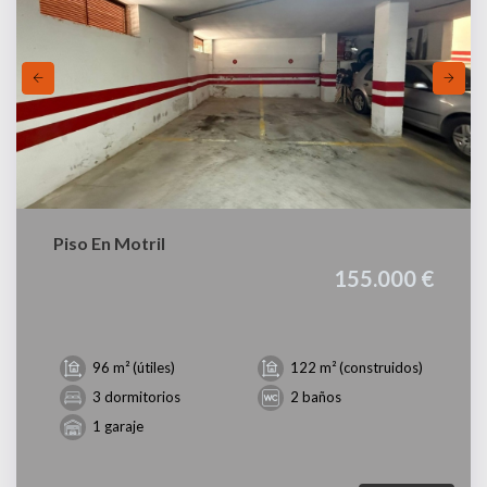
Piso En Motril
155.000 €
96 m² (útiles)
122 m² (construidos)
3 dormitorios
2 baños
1 garaje