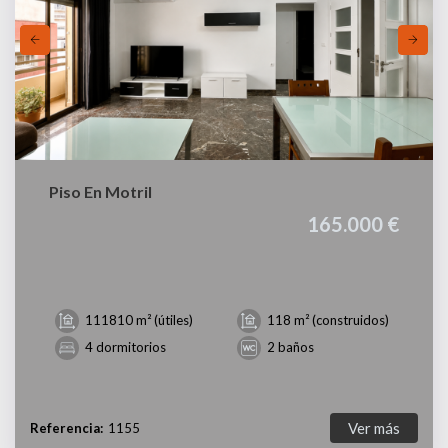
Piso En Motril
165.000 €
111810 m² (útiles)
118 m² (construidos)
4 dormitorios
2 baños
Ver más
Referencia:
1155