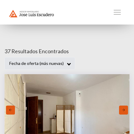
37 Venta En Granada Motril
37 Resultados Encontrados
Fecha de oferta (más nuevas)