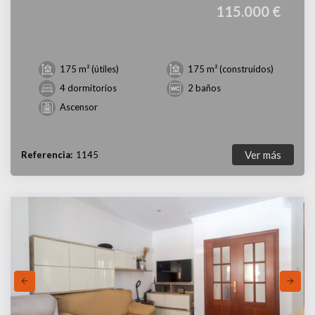
115.000 €
175 m² (útiles)
175 m² (construidos)
4 dormitorios
2 baños
Ascensor
Ver más
Referencia:
1145