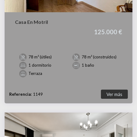
Casa En Motril
125.000 €
78 m² (útiles)
78 m² (construidos)
1 dormitorio
1 baño
Terraza
Ver más
Referencia:
1149