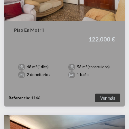
Piso En Motril
122.000 €
48 m² (útiles)
56 m² (construidos)
2 dormitorios
1 baño
Ver más
Referencia:
1146