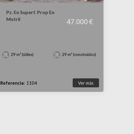
Pz. En Superf. Prop En
Motril
47.000 €
29 m² (útiles)
29 m² (construidos)
Referencia:
1104
Ver más