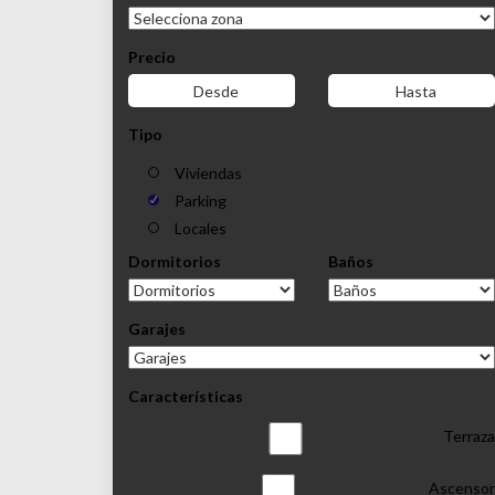
Precio
Tipo
Viviendas
Parking
Locales
Dormitorios
Baños
Garajes
Características
Terraza
Ascensor