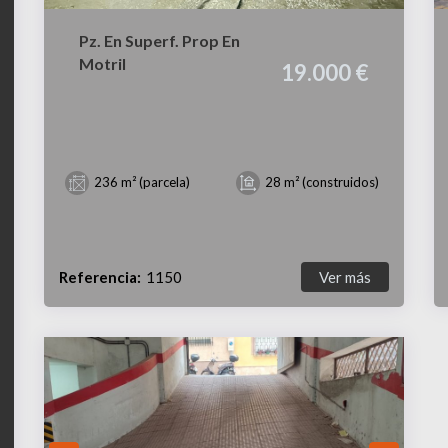
Pz. En Superf. Prop En
Motril
19.000 €
236 m² (parcela)
28 m² (construidos)
Referencia:
1150
Ver más