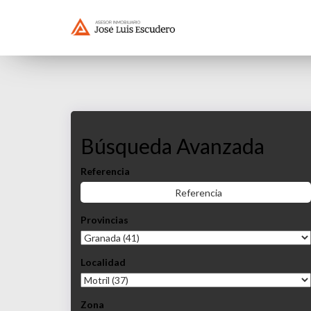
3 Venta En Granada Motril ·
Búsqueda
Avanzada
Referencia
Provincias
Localidad
Zona