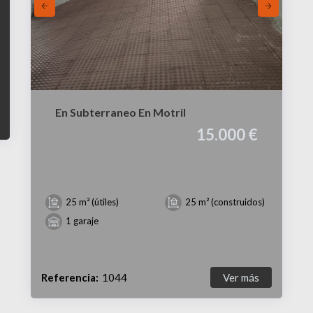
En Subterraneo En Motril
15.000 €
25 m² (útiles)
25 m² (construidos)
1 garaje
Referencia:
1044
Ver más