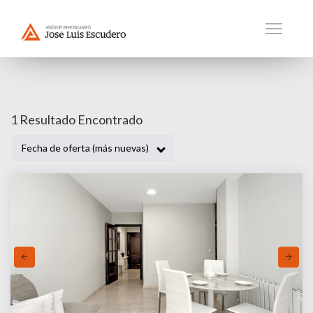
1 Venta En Granada Armilla 
1 Resultado Encontrado
Fecha de oferta (más nuevas)