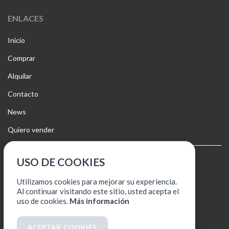
ENLACES
Inicio
Comprar
Alquilar
Contacto
News
Quiero vender
USO DE COOKIES
Aviso legal
Política de cookies
Utilizamos cookies para mejorar su experiencia.
Al continuar visitando este sitio, usted acepta el
Política de protección de datos
uso de cookies.
Más información
ACEPTAR COOKIES