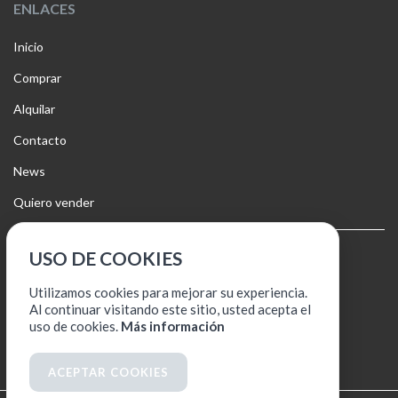
ENLACES
Inicio
Comprar
Alquilar
Contacto
News
Quiero vender
USO DE COOKIES
Aviso legal
Política de cookies
Utilizamos cookies para mejorar su experiencia.
Al continuar visitando este sitio, usted acepta el
Política de protección de datos
uso de cookies.
Más información
ACEPTAR COOKIES