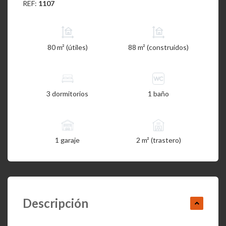
REF:
1107
80 m² (útiles)
88 m² (construidos)
3 dormitorios
1 baño
1 garaje
2 m² (trastero)
Descripción