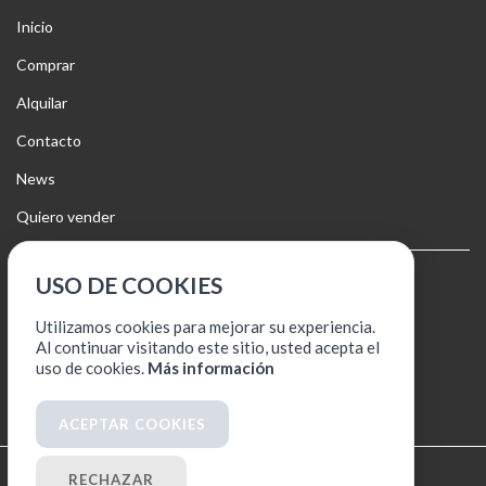
Inicio
Comprar
Alquilar
Contacto
News
Quiero vender
USO DE COOKIES
Aviso legal
Política de cookies
Utilizamos cookies para mejorar su experiencia.
Al continuar visitando este sitio, usted acepta el
Política de protección de datos
uso de cookies.
Más información
ACEPTAR COOKIES
© 2026
Jose Luis Escudero
RECHAZAR