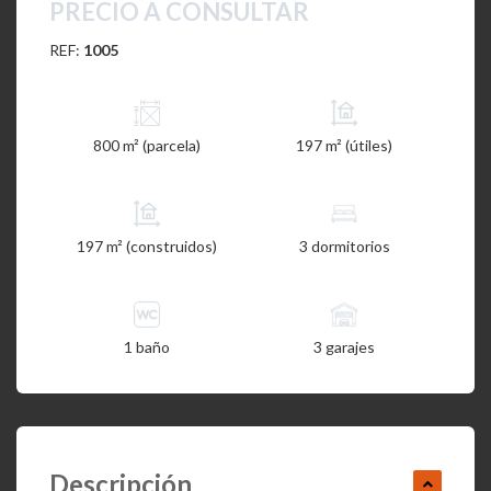
PRECIO A CONSULTAR
REF:
1005
800 m² (parcela)
197 m² (útiles)
197 m² (construidos)
3 dormitorios
1 baño
3 garajes
Descripción